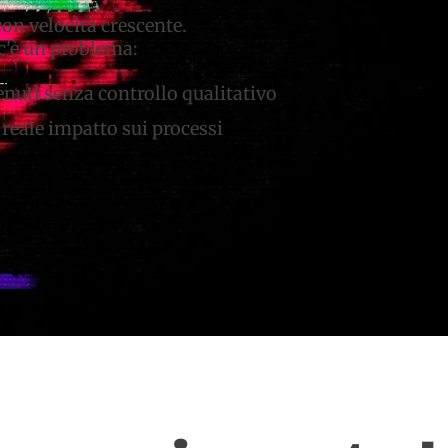
con velocità crescente.
c'è un problema:
nuti senza controllo qualitativo
reale impatto sui processi