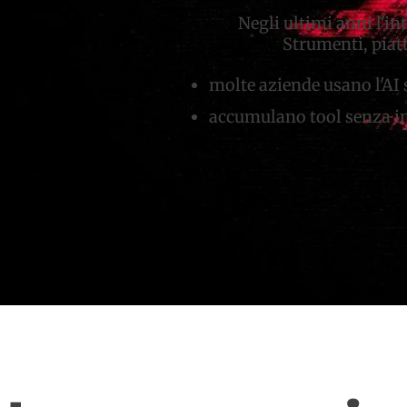
Negli ultimi anni l'in
Strumenti, piat
molte aziende usano l'AI
accumulano tool senza i