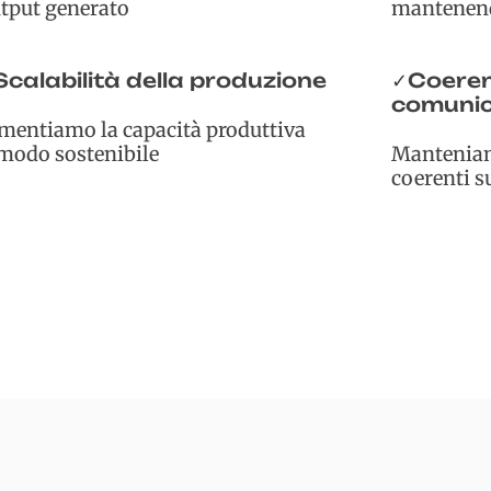
tput generato
mantenend
calabilità della produzione
Coeren
✓
comunic
mentiamo la capacità produttiva
 modo sostenibile
Manteniam
coerenti su