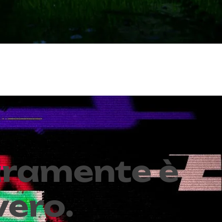
ramente è
vero.