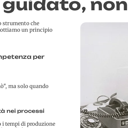
 guidato, non
no strumento che
dottiamo un principio
mpetenza per
può", ma solo quando
tà nei processi
 i tempi di produzione