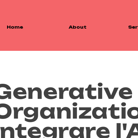
Home
About
Ser
Generative
Organizati
integrare l'