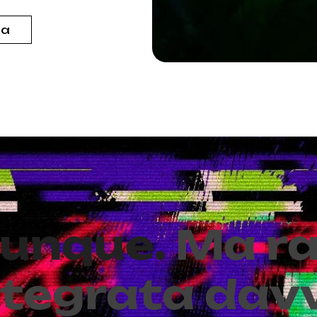
za
vunque.
Ma ra
ntegrata dav