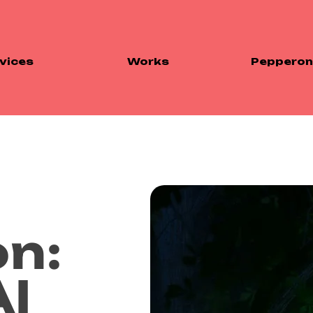
vices
Works
Pepperoni
on:
AI