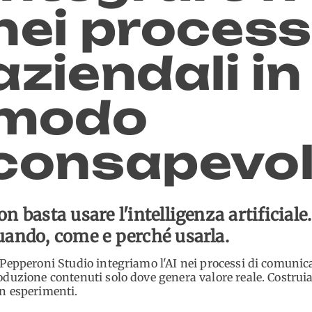
nei process
aziendali in
modo
consapevo
on basta usare l'intelligenza artificiale
uando, come e perché usarla.
 Pepperoni Studio integriamo l'AI nei processi di comuni
oduzione contenuti solo dove genera valore reale. Costrui
n esperimenti.