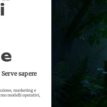
i
le
. Serve sapere
cazione, marketing e
amo modelli operativi,