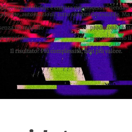
telligenza artificiale è entrata nei processi aziendali 
taforme, automazioni: tutto sembra accessibile. Ma 
 senza un modello
producono conte
ntegrazione
non misurano il 
​Il risultato? Più complessità, non più valore.