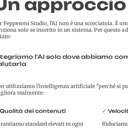
Un approccio
er Pepperoni Studio, l'AI non è una scorciatoia. È u
nziona solo se inserito in un sistema. Per questo a
iaro:
ntegriamo l'AI solo dove abbiamo co
alutarla
n utilizziamo l'intelligenza artificiale "perché si 
gliora realmente:
Qualità dei contenuti
Veloci
✓
rantiamo standard elevati in ogni
Riduciamo