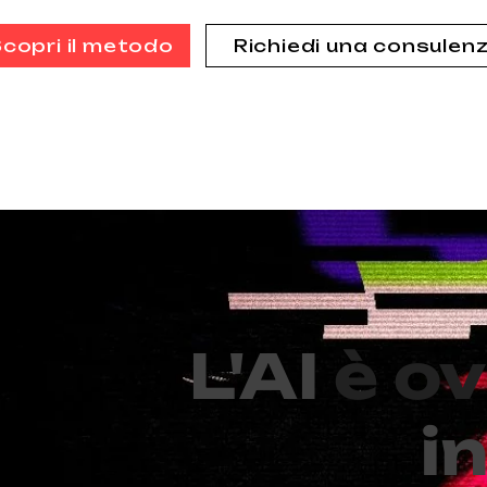
copri il metodo
Richiedi una consulen
L'AI
è o
i