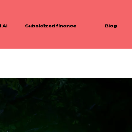
 AI
Subsidized finance
Blog