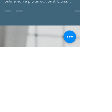
Nel mondo frenetico e iperconnesso di
oggi, saper comunicare efficacemente
online non è più un optional. È una
necessità. Le strategie di comunicazione
digitale sono la chiave per emergere, farsi
notare e costruire un’identità forte e
riconoscibile. Ma come si fa a creare un
messaggio che non solo arrivi, ma che resti
impresso? Scopriamolo insieme. Perché le
strategie di comunicazione digitale sono
fondamentali Non basta più avere un sito
web o una pagina social. La comunicaz