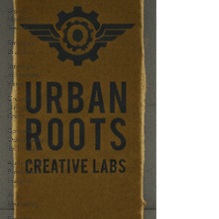
Digital
Marketing
Trends
Strategic
Branding
Strategie
di Identità
Visiva
Creative
Direction
Costs
Content
Optimization
Techniques
Audiovisual
Production
Insights
AI in
Marketing
Finanza