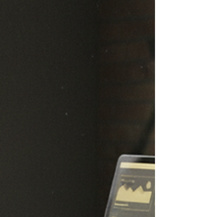
un'agenzia di branding integrato online è
fondamentale per chi vuole emergere
davvero nel mercato. Ma come orientarsi in
questo mondo complesso? Scopriamolo
insieme. Perché il branding integrato online
è essenziale Il branding integrato online non
è solo una moda passeg