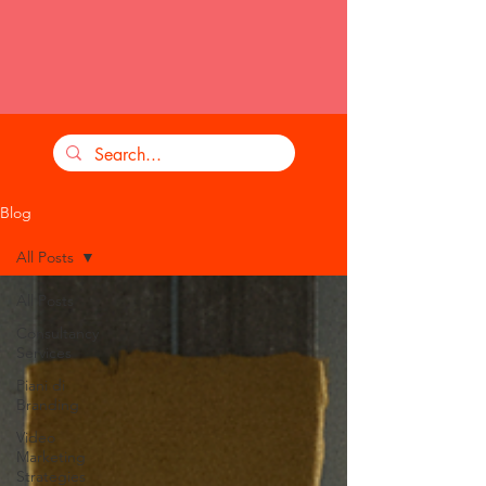
Blog
All Posts
All Posts
Consultancy
Services
Piani di
Branding
Video
Marketing
Strategies