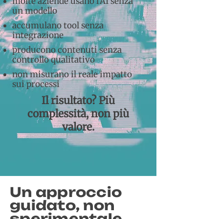
molte aziende usano l'AI senza
un modello
accumulano tool senza
integrazione
producono contenuti senza
controllo qualitativo
non misurano il reale impatto
sui processi
​Il risultato? Più
complessità, non più
valore.
Un approccio
guidato, non
sperimentale