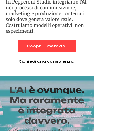
In Pepperoni Studio integriamo l'AI
nei processi di comunicazione,
marketing e produzione contenuti
solo dove genera valore reale.
Costruiamo modelli operativi, non
esperimenti.
Scopri il metodo
Richiedi una consulenza
L'AI
è ovunque.
Ma raramente
è integrata
davvero.