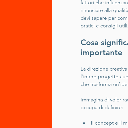
fattori che influenza
rinunciare alla quali
devi sapere per comp
pratici e consigli utili
Cosa signifi
importante
La direzione creativ
l’intero progetto audi
che trasforma un’ide
Immagina di voler rac
occupa di definire:
Il concept e il 