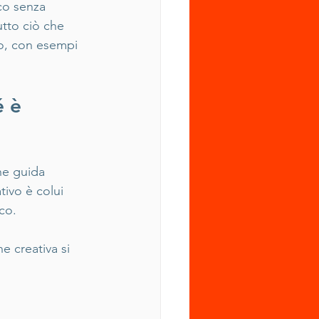
co senza 
utto ciò che 
eo, con esempi 
 è 
he guida 
tivo è colui 
co. 
e creativa si 