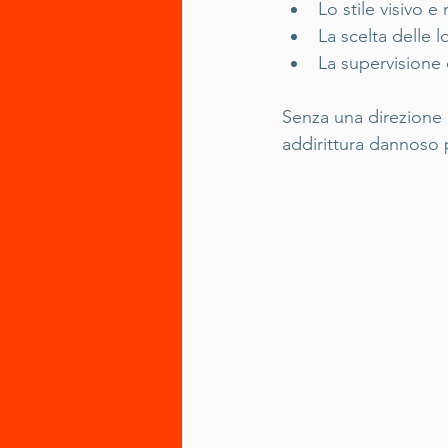
Lo stile visivo e 
La scelta delle l
La supervisione
Senza una direzione c
addirittura dannoso 