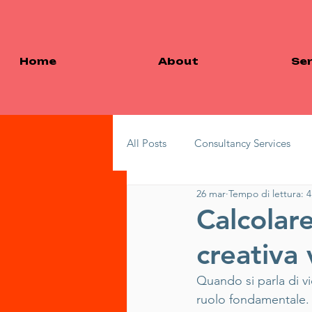
Home
About
Ser
All Posts
Consultancy Services
26 mar
Tempo di lettura: 
Strategic Branding
Strategie 
Calcolare
creativa
Audiovisual Production Insights
Quando si parla di v
ruolo fondamentale. M