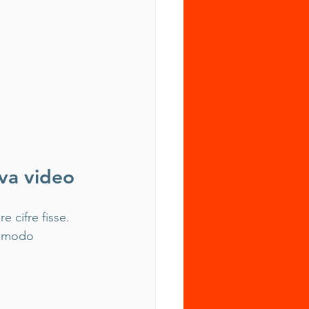
iva video
 cifre fisse. 
n modo 