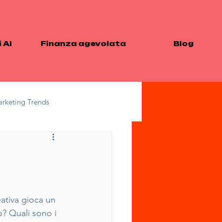
 AI
Finanza agevolata
Blog
arketing Trends
ization Techniques
ativa gioca un 
o? Quali sono i 