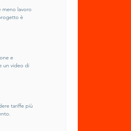
e meno lavoro 
progetto è 
ione e 
e un video di 
re tariffe più 
ento.