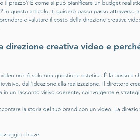
no il prezzo? E come si può pianificare un budget realisti
tà? In questo articolo, ti guiderò passo passo attraverso t
rendere e valutare il costo della direzione creativa vid
.
ca direzione creativa video e perché
a video non è solo una questione estetica. È la bussola c
ovisivo, dall’ideazione alla realizzazione. Il direttore crea
a in un racconto visivo coerente, coinvolgente e strategi
contare la storia del tuo brand con un video. La direzion
messaggio chiave