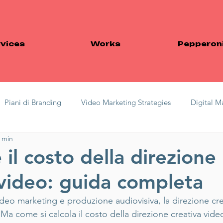
vices
Works
Pepperoni
Piani di Branding
Video Marketing Strategies
Digital M
4 min
di Identità Visiva
Creative Direction Costs
Content Optim
 il costo della direzione
 video: guida completa
AI in Marketing
Finanza agevolata
ideo marketing e produzione audiovisiva, la direzione cre
a come si calcola il costo della direzione creativa vide