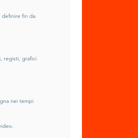
efinire fin da 
registi, grafici 
gna nei tempi 
video.